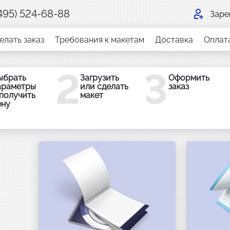
(495) 524-68-88
Заре
елать заказ
Требования к макетам
Доставка
Оплат
2
3
ыбрать
Загрузить
Оформить
араметры
или сделать
заказ
 получить
макет
ену