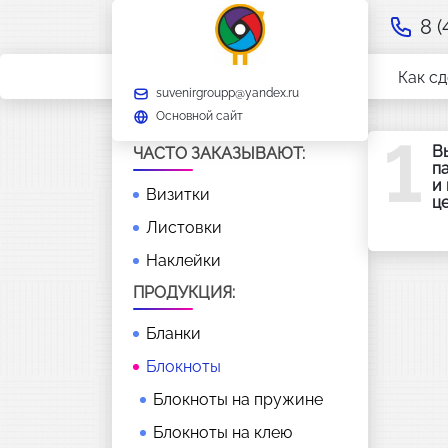
8 
Как сд
suvenirgroupp@yandex.ru
Основной сайт
1
В
ЧАСТО ЗАКАЗЫВАЮТ:
п
и
Визитки
ц
Листовки
Наклейки
ПРОДУКЦИЯ:
Бланки
Блокноты
Блокноты на пружине
Блокноты на клею